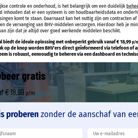
ijkse controle en onderhoud, is het belangrijk om een duidelijk
behee
ld inhouden dat er een systeem is om houdbaarheidsdata en onderho
singen komt te staan. Daarnaast kan het nuttig zijn om contracten af
en de vervanging van BHV-middelen verzorgen. Hierdoor heb je mind
 van zijn dat je altijd over goed werkende middelen beschikt.
 biedt de ideale oplossing met onbeperkt gebruik vanaf € 18,99
p/
k op de knop worden BHV’ers direct geïnformeerd via telefoon of ap
teem is robuust, eenvoudig te beheren via een dashboard en technische
beer gratis
af
€ 18,99
p/m
is proberen
zonder de aanschaf van ee