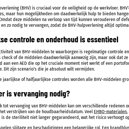
pverlening (BHV) is cruciaal voor de veiligheid op de werkvloer. BHV
es, maar hun mogelijkheden om daadwerkelijk hulp te bieden hangen 
Omdat deze middelen na verloop van tijd kunnen verouderen of defec
 en zo nodig te vervangen, zodat de BHV-hulpverlening altijd optimaa
kse controle en onderhoud is essentieel
tiviteit van BHV-middelen te waarborgen is regelmatige controle en 
 check of de middelen daadwerkelijk aanwezig zijn, maar ook dat ze 
d aan een AED die op het cruciale moment niet werkt of een portofoo
. Dit zijn scenario’s die je absoluut wilt vermijden.
e jaarlijkse of halfjaarlijkse controles worden alle BHV-middelen 
r is vervanging nodig?
k tot vervanging van BHV-middelen kan om verschillende redenen on
 het verstrijken van de houdbaarheidsdatum. Veel
EHBO-materialen
,
is de steriliteit niet langer gegarandeerd, wat het risico verhoogt o
pelen slijtage en beschadigingen een belangrijke rol. Een
brandblu