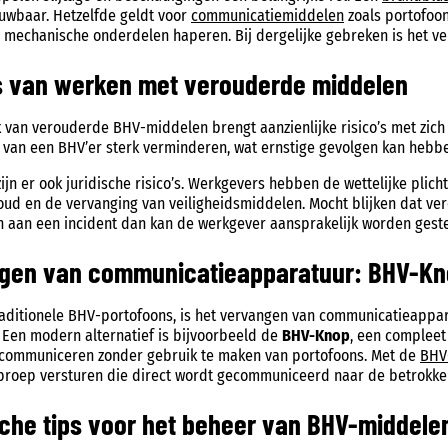
uwbaar. Hetzelfde geldt voor
communicatiemiddelen
zoals portofoon
mechanische onderdelen haperen. Bij dergelijke gebreken is het ve
’s van werken met verouderde middelen
 van verouderde BHV-middelen brengt aanzienlijke risico’s met zic
it van een BHV’er sterk verminderen, wat ernstige gevolgen kan hebb
ijn er ook juridische risico’s. Werkgevers hebben de wettelijke plic
oud en de vervanging van veiligheidsmiddelen. Mocht blijken dat 
 aan een incident dan kan de werkgever aansprakelijk worden geste
gen van communicatieapparatuur: BHV-Knop
aditionele BHV-portofoons, is het vervangen van communicatieappar
Een modern alternatief is bijvoorbeeld de
BHV-Knop
, een compleet
e communiceren zonder gebruik te maken van portofoons. Met de
BHV
proep versturen die direct wordt gecommuniceerd naar de betrokken
sche tips voor het beheer van BHV-middele