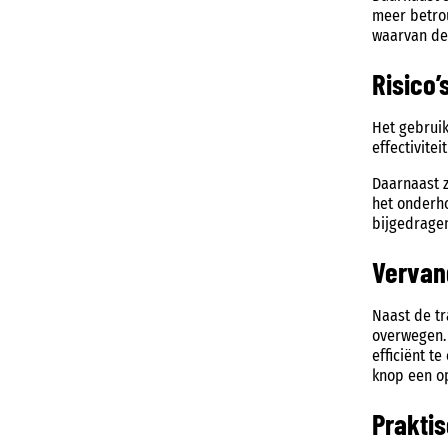
meer betro
waarvan de 
Risico
Het gebruik
effectivite
Daarnaast z
het onderh
bijgedragen
Vervan
Naast de tr
overwegen. 
efficiënt t
knop een o
Prakti