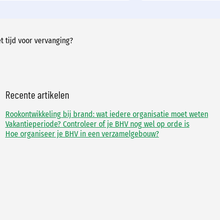
 tijd voor vervanging?
Recente artikelen
Rookontwikkeling bij brand: wat iedere organisatie moet weten
Vakantieperiode? Controleer of je BHV nog wel op orde is
Hoe organiseer je BHV in een verzamelgebouw?