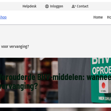
Helpdesk
Inloggen
Contact
shop
Home
Ho
Hoe 
Aanw
Alar
 voor vervanging?
BHV’
BHV 
Verouderde BHV-middelen: wanneer 
vervanging?