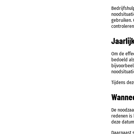
Bedrijfshul
noodsituati
gebruiken. 
controleren
Jaarlij
Om de effec
bedoeld als
bijvoorbeel
noodsituatie
Tijdens dez
Wannee
De noodzaa
redenen is
deze datum 
Daarnaast s