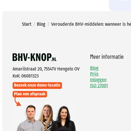
Start
/
Blog
/
Verouderde BHV-middelen: wanneer is het
Meer informatie
Blog
Amarilstraat 20, 7554TV Hengelo OV
Prijs
KvK: 06081323
Inloggen
ISO 27001
Bezoek onze demo-locatie
Plan een afspraak