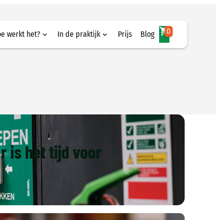
0
e werkt het?
In de praktijk
Prijs
Blog
werkt het?
In de praktijk
ezigheidsdetectie
Munsterhuis
mafhandeling
Draka | Prysmian Group
ers registeren
App
is het tijd voor