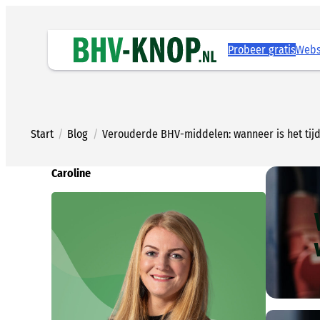
Ga
naar
de
Probeer gratis
Web
inhoud
Start
/
Blog
/
Verouderde BHV-middelen: wanneer is het tijd
Caroline