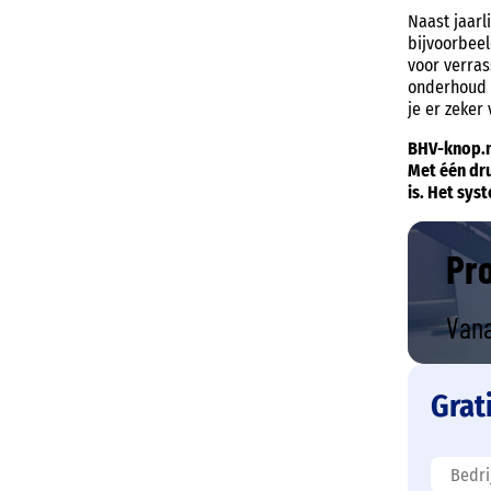
Naast jaarl
bijvoorbee
voor verras
onderhoud 
je er zeker
BHV-knop.nl
Met één dru
is. Het sys
Pro
Van
Grat