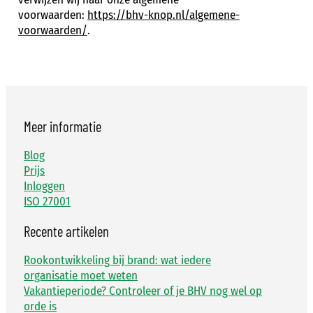
voorwaarden:
https://bhv-knop.nl/algemene-
voorwaarden/
.
Meer informatie
Blog
Prijs
Inloggen
ISO 27001
Recente artikelen
Rookontwikkeling bij brand: wat iedere
organisatie moet weten
Vakantieperiode? Controleer of je BHV nog wel op
orde is