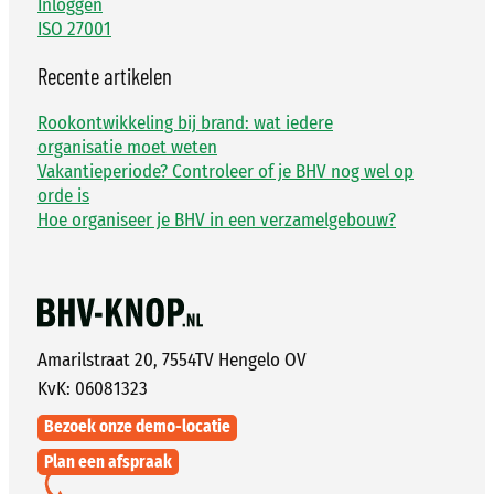
Inloggen
ISO 27001
Recente artikelen
Rookontwikkeling bij brand: wat iedere
organisatie moet weten
Vakantieperiode? Controleer of je BHV nog wel op
orde is
Hoe organiseer je BHV in een verzamelgebouw?
Amarilstraat 20, 7554TV Hengelo OV
KvK: 06081323
Bezoek onze demo-locatie
Plan een afspraak