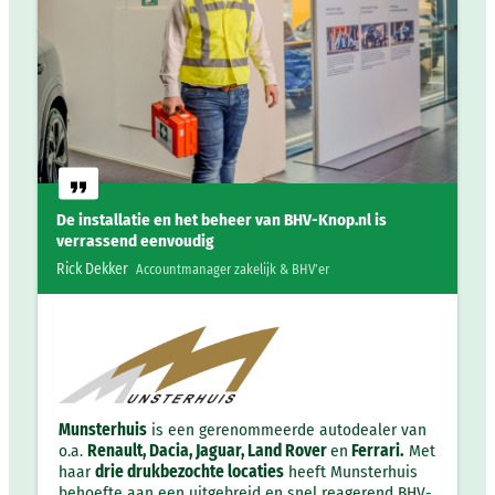
De installatie en het beheer van BHV-Knop.nl is
verrassend eenvoudig
Rick Dekker
Accountmanager zakelijk & BHV’er
Munsterhuis
is een gerenommeerde autodealer van
o.a.
Renault, Dacia, Jaguar, Land Rover
en
Ferrari.
Met
haar
drie drukbezochte locaties
heeft Munsterhuis
behoefte aan een uitgebreid en snel reagerend BHV-