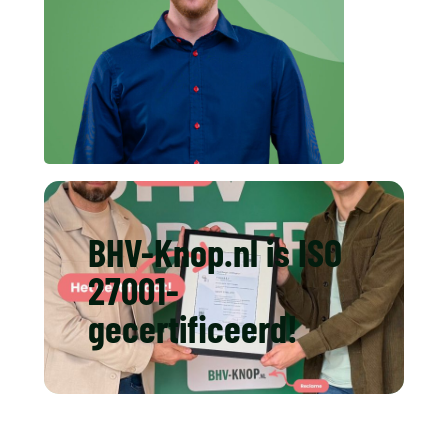
BHV-Knop.nl is ISO
27001-
gecertificeerd!