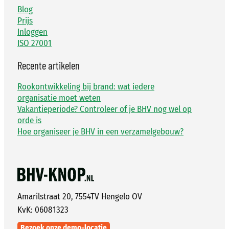
Blog
Prijs
Inloggen
ISO 27001
Recente artikelen
Rookontwikkeling bij brand: wat iedere
organisatie moet weten
Vakantieperiode? Controleer of je BHV nog wel op
orde is
Hoe organiseer je BHV in een verzamelgebouw?
Amarilstraat 20, 7554TV Hengelo OV
KvK: 06081323
Bezoek onze demo-locatie