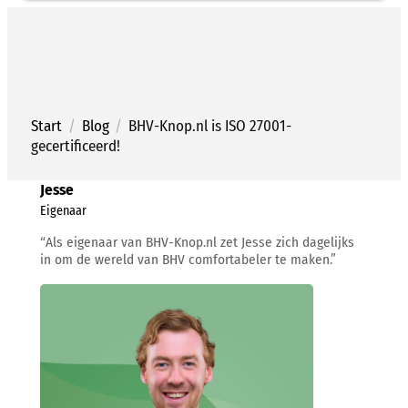
Ga
naar
de
inhoud
Start
/
Blog
/
BHV-Knop.nl is ISO 27001-
gecertificeerd!
Jesse
Eigenaar
“Als eigenaar van BHV-Knop.nl zet Jesse zich dagelijks
in om de wereld van BHV comfortabeler te maken.”