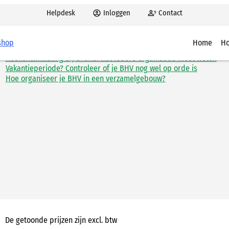
Helpdesk
Inloggen
Contact
Recente artikelen
shop
Home
Ho
Rookontwikkeling bij brand: wat iedere organisatie moet weten
Hoe 
Vakantieperiode? Controleer of je BHV nog wel op orde is
Hoe organiseer je BHV in een verzamelgebouw?
Aanw
Alar
BHV’
BHV 
De getoonde prijzen zijn excl. btw