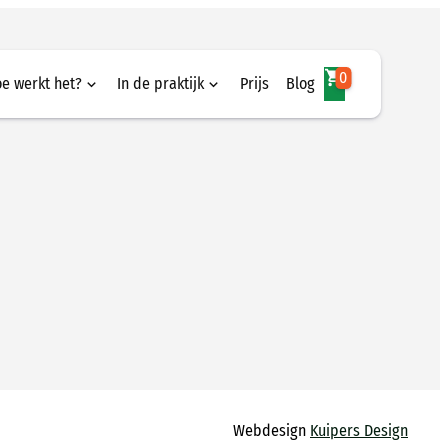
0
e werkt het?
In de praktijk
Prijs
Blog
werkt het?
In de praktijk
ezigheidsdetectie
Munsterhuis
mafhandeling
Draka | Prysmian Group
ers registeren
App
Webdesign
Kuipers Design