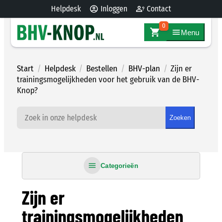
Ga
Helpdesk
Inloggen
Contact
naar
0
de
Menu
inhoud
Start
/
Helpdesk
/
Bestellen
/
BHV-plan
/
Zijn er
trainingsmogelijkheden voor het gebruik van de BHV-
Knop?
Zoeken
Categorieën
Zijn er
trainingsmogelijkheden