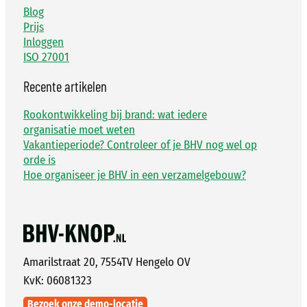
Blog
Prijs
Inloggen
ISO 27001
Recente artikelen
Rookontwikkeling bij brand: wat iedere
organisatie moet weten
Vakantieperiode? Controleer of je BHV nog wel op
orde is
Hoe organiseer je BHV in een verzamelgebouw?
Amarilstraat 20, 7554TV Hengelo OV
KvK: 06081323
Bezoek onze demo-locatie