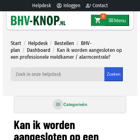
Ga
Helpdesk
Inloggen
Contact
naar
0
de
Menu
inhoud
Start
/
Helpdesk
/
Bestellen
/
BHV-
plan
/
Dashboard
/
Kan ik worden aangesloten op
een professionele meldkamer / alarmcentrale?
Zoeken
Categorieën
Kan ik worden
aangesloten op een