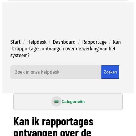
Ga
naar
de
inhoud
Start
/
Helpdesk
/
Dashboard
/
Rapportage
/
Kan
ik rapportages ontvangen over de werking van het
systeem?
Zoeken
Categorieën
Kan ik rapportages
ontvangen over de