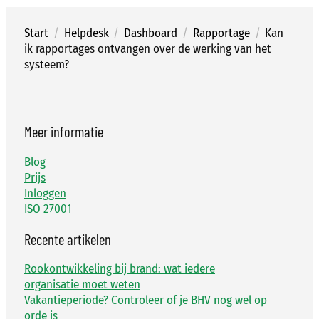
Start
/
Helpdesk
/
Dashboard
/
Rapportage
/
Kan
ik rapportages ontvangen over de werking van het
systeem?
Meer informatie
Blog
Prijs
Inloggen
ISO 27001
Recente artikelen
Rookontwikkeling bij brand: wat iedere
organisatie moet weten
Vakantieperiode? Controleer of je BHV nog wel op
orde is