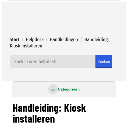
Ga
naar
de
inhoud
Start
/
Helpdesk
/
Handleidingen
/
Handleiding:
Kiosk installeren
Zoeken
Categorieën
Handleiding: Kiosk
installeren