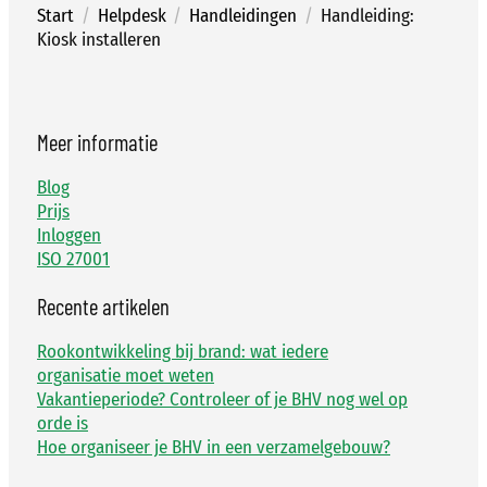
Start
/
Helpdesk
/
Handleidingen
/
Handleiding:
Kiosk installeren
Meer informatie
Blog
Prijs
Inloggen
ISO 27001
Recente artikelen
Rookontwikkeling bij brand: wat iedere
organisatie moet weten
Vakantieperiode? Controleer of je BHV nog wel op
orde is
Hoe organiseer je BHV in een verzamelgebouw?