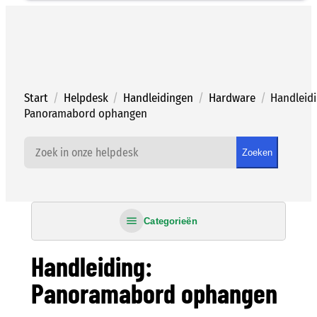
Ga
naar
de
inhoud
Start
/
Helpdesk
/
Handleidingen
/
Hardware
/
Handleidi
Panoramabord ophangen
Zoeken
Categorieën
Handleiding:
Panoramabord ophangen