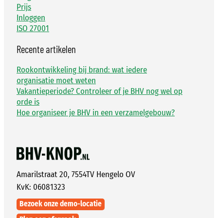
Prijs
Inloggen
ISO 27001
Recente artikelen
Rookontwikkeling bij brand: wat iedere
organisatie moet weten
Vakantieperiode? Controleer of je BHV nog wel op
orde is
Hoe organiseer je BHV in een verzamelgebouw?
Amarilstraat 20, 7554TV Hengelo OV
KvK: 06081323
Bezoek onze demo-locatie