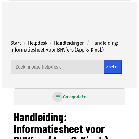
Ga
naar
de
inhoud
Start
/
Helpdesk
/
Handleidingen
/
Handleiding:
Informatiesheet voor BHV’ers (App & Kiosk)
Zoeken
Categorieën
Handleiding:
Informatiesheet voor