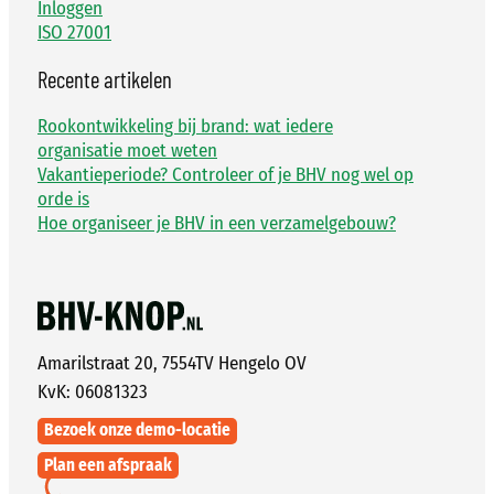
Inloggen
ISO 27001
Recente artikelen
Rookontwikkeling bij brand: wat iedere
organisatie moet weten
Vakantieperiode? Controleer of je BHV nog wel op
orde is
Hoe organiseer je BHV in een verzamelgebouw?
Amarilstraat 20, 7554TV Hengelo OV
KvK: 06081323
Bezoek onze demo-locatie
Plan een afspraak