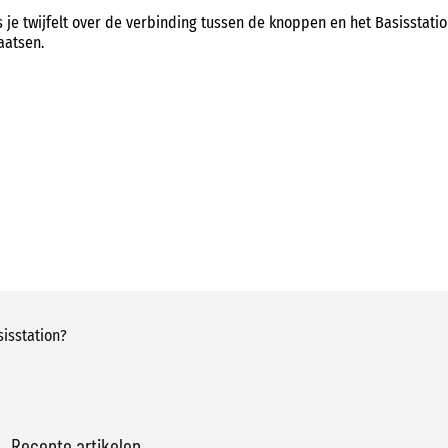
s je twijfelt over de verbinding tussen de knoppen en het Basisstat
aatsen.
sisstation?
Recente artikelen