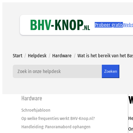
Ga
naar
de
inhoud
Probeer gratis
Web
Start
/
Helpdesk
/
Hardware
/
Wat is het bereik van het Ba
Zoeken
W
Hardware
Schroefsjabloon
He
Op welke frequenties werkt BHV-Knop.nl?
Handleiding: Panoramabord ophangen
Om