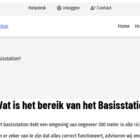
Helpdesk
Inloggen
Contact
shop
Home
Ho
Hoe 
Aanw
sisstation?
Alar
BHV’
BHV 
at is het bereik van het Basisstat
t basisstation dekt een omgeving van ongeveer 300 meter in alle ric
 er zeker van te zijn dat alles correct functioneert, adviseren wij om 