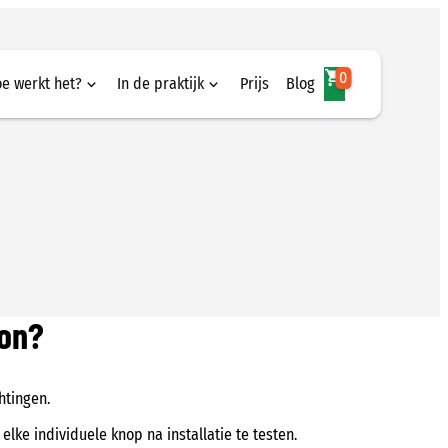
0
e werkt het?
In de praktijk
Prijs
Blog
werkt het?
In de praktijk
ezigheidsdetectie
Munsterhuis
mafhandeling
Draka | Prysmian Group
ers registeren
App
ion?
htingen.
elke individuele knop na installatie te testen.